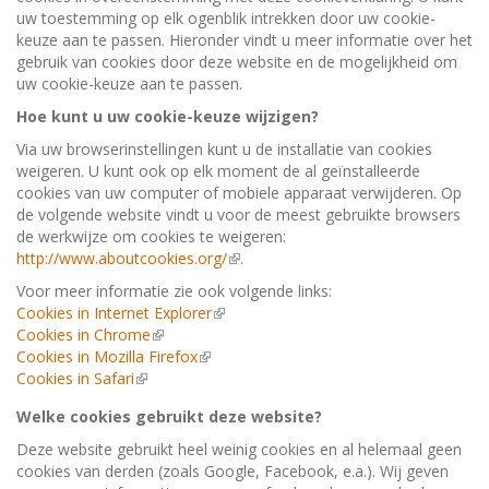
uw toestemming op elk ogenblik intrekken door uw cookie-
keuze aan te passen. Hieronder vindt u meer informatie over het
gebruik van cookies door deze website en de mogelijkheid om
uw cookie-keuze aan te passen.
Hoe kunt u uw cookie-keuze wijzigen?
Via uw browserinstellingen kunt u de installatie van cookies
weigeren. U kunt ook op elk moment de al geïnstalleerde
cookies van uw computer of mobiele apparaat verwijderen. Op
de volgende website vindt u voor de meest gebruikte browsers
de werkwijze om cookies te weigeren:
http://www.aboutcookies.org/
(link
.
is
Voor meer informatie zie ook volgende links:
external)
Cookies in Internet Explorer
(link
Cookies in Chrome
(link
is
Cookies in Mozilla Firefox
is
(link
external)
Cookies in Safari
(link
external)
is
is
external)
Welke cookies gebruikt deze website?
external)
Deze website gebruikt heel weinig cookies en al helemaal geen
cookies van derden (zoals Google, Facebook, e.a.). Wij geven