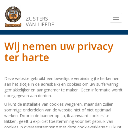
Overslaan
en
naar
ZUSTERS
Toggl
de
VAN LIEFDE
naviga
inhoud
gaan
Wij nemen uw privacy
ter harte
Deze website gebruikt een beveiligde verbinding (te herkennen
aan het slotje in de adresbalk) en cookies om uw surfervaring
gemakkelijker en aangenamer te maken. Geen informatie wordt
doorgegeven aan derden.
U kunt de installatie van cookies weigeren, maar dan zullen
sommige onderdelen van de website niet of niet optimaal
werken. Door in de banner op 'Ja, ik aanvaard cookies' te
klikken, geeft u expliciet toestemming voor het gebruik van
cookies in overeenstemming met deze cookieverklaring. U kunt