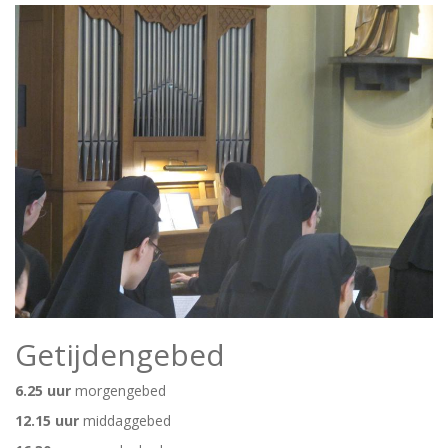
Getijdengebed
6.25
uur
morgengebed
12.15
uur
middaggebed