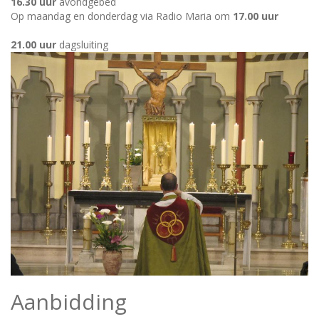
16.30
uur
avondgebed
Op maandag en donderdag via Radio Maria om
17.00 uur
21.00
uur
dagsluiting
Aanbidding