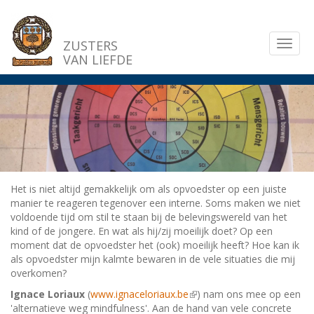
Overslaan
en
naar
ZUSTERS
Toggl
de
VAN LIEFDE
naviga
inhoud
gaan
Het is niet altijd gemakkelijk om als opvoedster op een juiste
manier te reageren tegenover een interne. Soms maken we niet
voldoende tijd om stil te staan bij de belevingswereld van het
kind of de jongere. En wat als hij/zij moeilijk doet? Op een
moment dat de opvoedster het (ook) moeilijk heeft? Hoe kan ik
als opvoedster mijn kalmte bewaren in de vele situaties die mij
overkomen?
Ignace Loriaux
(
www.ignaceloriaux.be
(link
) nam ons mee op een
'alternatieve weg mindfulness'. Aan de hand van vele concrete
is