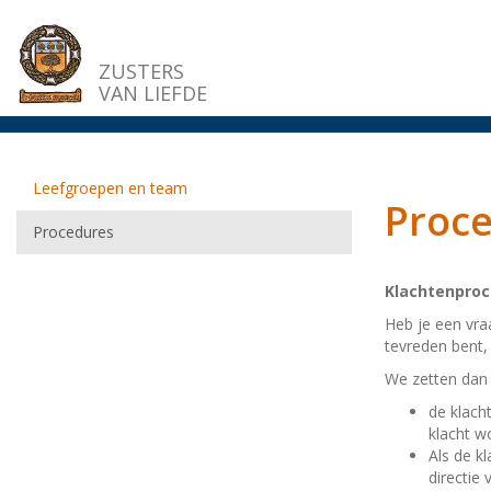
Overslaan
en
naar
ZUSTERS
de
VAN LIEFDE
inhoud
gaan
Leefgroepen en team
Proc
Procedures
Klachtenpro
Heb je een vra
tevreden bent,
We zetten dan
de klacht
klacht w
Als de k
directie