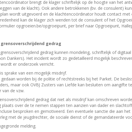
tencoördinator brengt de klager schriftelijk op de hoogte van het ant
leggen van de klacht). Ook andere betrokkenen (bv. de consulent) 
eplan wordt uitgevoerd en de klachtencoördinator houdt contact met de
vredenheid kan de klager zich wenden tot de consulent of het Opgroe
ormulier opgroeien.be/opgroeipunt, per brief naar Opgroeipunt, Halle
j grensoverschrijdend gedrag
grensoverschrijdend gedrag kunnen mondeling, schriftelijk of digita
mon Dankers). Het incident wordt zo gedetailleerd mogelijk beschreve
, wordt er onderzoek verricht.
r is sprake van een mogelijk misdrijf.
 gedaan worden bij de politie of rechtstreeks bij het Parket. De beslissi
uders, maar ook OVBJ Zusters van Liefde kan besluiten om aangifte 
r van de vzw.
rensoverschrijdend gedrag dat niet als misdrijf kan omschreven worde
g plaats over de te nemen stappen ten aanzien van dader en slachtoffe
nclusie besproken en gemotiveerd. Een eventuele sanctie die aan het
rleg met de jeugdrechter, de sociale dienst of de gemandateerde voo
ngegronde melding.