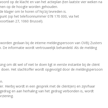
woord op de klacht en van het actieplan (ten laatste vier weken na
kunnen op de hoogte worden gehouden.
 klager om te horen of hij/zij tevreden is.
ipunt (op het telefoonnummer 078 170 000, via het
poortlaan 27, 1060 Brussel).
al worden gedaan bij de interne meldingspersoon van OVBJ Zusters
n. De informatie wordt vertrouwelijk behandeld. Als de melding
ng om dit wel of niet te doen ligt in eerste instantie bij de cliënt
te doen. Het slachtoffer wordt opgevolgd door de meldingspersoon
n.
r. Hierbij wordt in een gesprek met de cliënt(en) en zijn/haar
 gedrag en aan herhaling van het gedrag verbonden is, wordt
rziening.