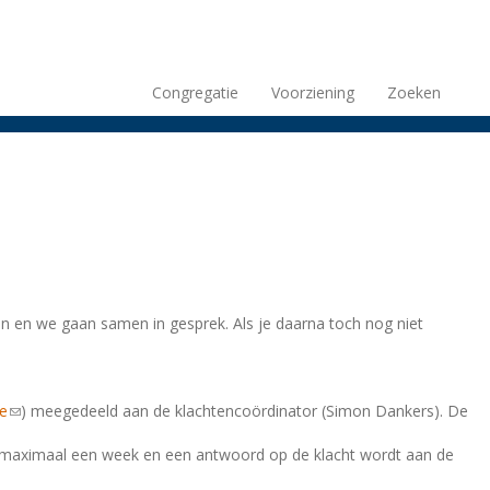
Congregatie
Voorziening
Zoeken
n en we gaan samen in gesprek. Als je daarna toch nog niet
be
(link
) meegedeeld aan de klachtencoördinator (Simon Dankers). De
sends
urt maximaal een week en een antwoord op de klacht wordt aan de
e-
mail)