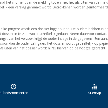
anaf het moment van de melding tot en met het afsluiten van de m
delijk een verslag gemaakt wordt. Betrokkenen worden geïnformeerd
n elke jongere wordt een dossier bijgehouden. De ouders hebben in pri
dossier in te zien wordt schriftelijk gedaan. Neem daarvoor contact o
ngst van het verzoek krijgt de ouder inzage in de gegevens. Een aan
oon dan de ouder zelf gaan. Het dossier wordt gedeeltelijk op papier 
 afsluiten van het dossier wordt hij/zij hiervan op de hoogte gebracht.
Gebedsmomenten
Sitemap