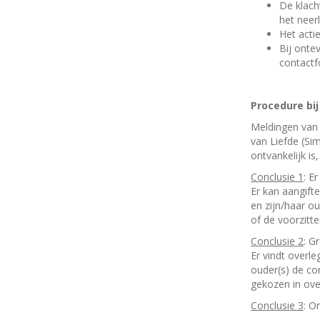
De klach
het neer
Het acti
Bij onte
contactf
Procedure bi
Meldingen van 
van Liefde (Si
ontvankelijk is
Conclusie 1
: E
Er kan aangifte
en zijn/haar o
of de voorzitte
Conclusie 2
: G
Er vindt overle
ouder(s) de co
gekozen in ove
Conclusie 3
: O