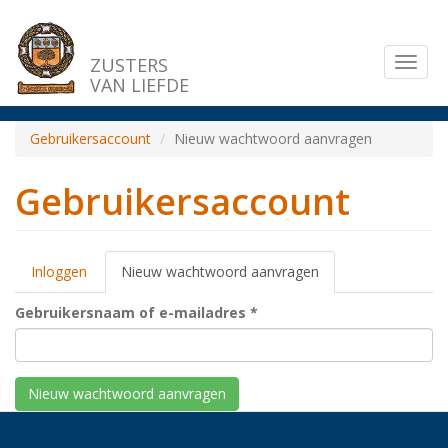
Overslaan
en
naar
ZUSTERS
Toggl
de
VAN LIEFDE
naviga
inhoud
gaan
Gebruikersaccount
Nieuw wachtwoord aanvragen
Gebruikersaccount
Primaire
Inloggen
Nieuw wachtwoord aanvragen
(actieve
tabs
tabblad)
Gebruikersnaam of e-mailadres
*
Nieuw wachtwoord aanvragen