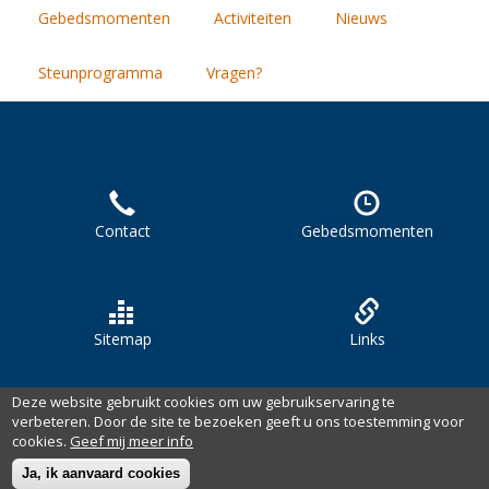
Gebedsmomenten
Activiteiten
Nieuws
Steunprogramma
Vragen?
Contact
Gebedsmomenten
Sitemap
Links
Deze website gebruikt cookies om uw gebruikservaring te
verbeteren. Door de site te bezoeken geeft u ons toestemming voor
Copyright 2025 -
Zusters van Liefde
-
Privacy verklaring
-
cookies.
Geef mij meer info
aanmelden
Ja, ik aanvaard cookies