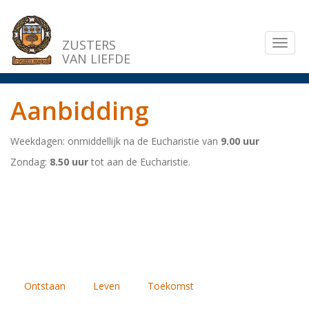
Overslaan
en
naar
ZUSTERS
Toggl
de
VAN LIEFDE
naviga
inhoud
gaan
Aanbidding
Weekdagen: onmiddellijk na de Eucharistie van
9.00 uur
Zondag:
8.50 uur
tot aan de Eucharistie.
Ontstaan
Leven
Toekomst