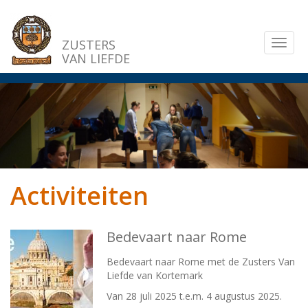
Overslaan
en
naar
ZUSTERS
Toggl
de
VAN LIEFDE
naviga
inhoud
gaan
Activiteiten
Bedevaart naar Rome
Bedevaart naar Rome met de Zusters Van
Liefde van Kortemark
Van 28 juli 2025 t.e.m. 4 augustus 2025.