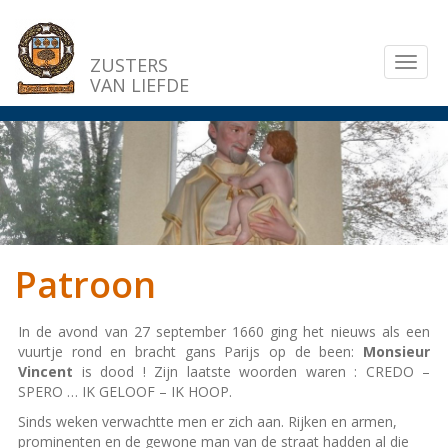
Overslaan
en
naar
ZUSTERS
Toggl
de
VAN LIEFDE
naviga
inhoud
gaan
Patroon
In de avond van 27 september 1660 ging het nieuws als een
vuurtje rond en bracht gans Parijs op de been:
Monsieur
Vincent
is dood ! Zijn laatste woorden waren : CREDO –
SPERO … IK GELOOF – IK HOOP.
Sinds weken verwachtte men er zich aan. Rijken en armen,
prominenten en de gewone man van de straat hadden al die