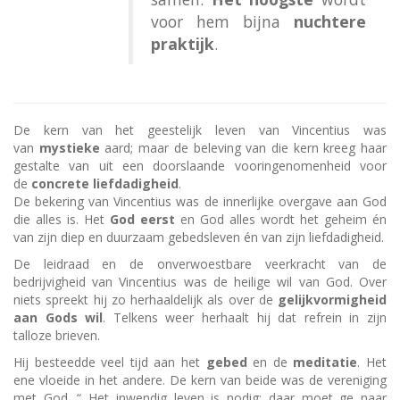
voor hem bijna
nuchtere
praktijk
.
De kern van het geestelijk leven van Vincentius was
van
mystieke
aard; maar de beleving van die kern kreeg haar
gestalte van uit een doorslaande vooringenomenheid voor
de
concrete liefdadigheid
.
De bekering van Vincentius was de innerlijke overgave aan God
die alles is. Het
God eerst
en God alles wordt het geheim én
van zijn diep en duurzaam gebedsleven én van zijn liefdadigheid.
De leidraad en de onverwoestbare veerkracht van de
bedrijvigheid van Vincentius was de heilige wil van God. Over
niets spreekt hij zo herhaaldelijk als over de
gelijkvormigheid
aan Gods wil
. Telkens weer herhaalt hij dat refrein in zijn
talloze brieven.
Hij besteedde veel tijd aan het
gebed
en de
meditatie
. Het
ene vloeide in het andere. De kern van beide was de vereniging
met God. “ Het inwendig leven is nodig; daar moet ge naar