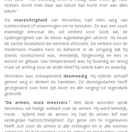
streven. Komt men daar aan tekort dan komt men aan alles
tekort.”
De
voorzichtigheid
van Vincentius had niets weg van
lusteloosheid of onvermogen om te besluiten. Ze was een soort
inwendige eenvoud die, vol eerbied voor Gods wil, de
opdringerigheid van de kleine eigenbelangen uitsloot. Hij bezat
de zachte beslistheid die niemand afstootte. De eerbied voor de
medemens maakte hem zo beheerst in de omgang dat hij
steeds voorkomend was, vriendelijk, fijngevoelig en kies in
woord en gebaar. Van temperament was hij levendig en vinnig
maar uit achting voor de ander bleef hij steeds kalm en waardig.
Vincentius was ontwapenend
deemoedig
. Hij cijferde zichzelf
geheel weg in denken en handelen. De dienstgedachte heeft
gezegevierd over heel zijn leven en alle neiging tot eigendunk
gedoofd.
“De armen, onze meesters.”
Met deze woorden sprak
Vincentius vol heilige eerbied over de armen. Hij werd letterlijk,
mede - lijdend met de armen. Hij had de armen lief met
vindingrijke hartstochtelijkheid. Zijn genie om te organiseren
heeft zich voor de armen in alle richtingen en in alle vormen
ontplooid. Hij had verering voor de armen en misdeelden vanuit