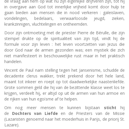
de vraag aan hem op wat nu zijn eigenlijke drijfveren zijn, tot hij
in overgave aan God tot innerlijke vrijheid komt door hulp te
gaan bieden aan mensen die in nood verkeren : galeislaven,
vondelingen, bedelaars, verwaarloosde jeugd, zieken,
krankzinnigen, vluchtelingen en ontheemden.
Door zijn ontmoeting met de priester Pierre de Bérulle, die zijn
stempel drukte op de spiritualiteit van zijn tijd, vindt hij de
formule voor zijn leven : het leven voortzetten van Jezus die
door God naar de armen gezonden was; een mystiek die zich
niet manifesteert in beschouwelijke rust maar in het praktisch
handelen.
Vincent de Paul nam stelling tegen het Jansenisme, schudde de
decadente clerus wakker, trekt prekend door het hele land,
maant tot inkeer en roept op tot daadwerkelijke naastenliefde.
Grote sommen geld die hij van de bezittende klasse weet los te
krijgen, verdeelt hij, er altijd op uit de armen van hun armoe en
de rijken van hun egoïsme af te helpen.
Om nog meer mensen te kunnen bijstaan
sticht
hij
de
Dochters van Liefde
en de Priesters van de Missie
(Lazaristen genoemd naar het moederhuis in Parijs, de priorij St.
Lazare).